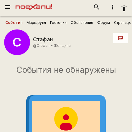
menu
search
more_vert
accessibility_new
События
Маршруты
Геоточки
Объявления
Форум
Страницы
С
chat
Стэфан
@Стэфан
•
Женщина
События не обнаружены