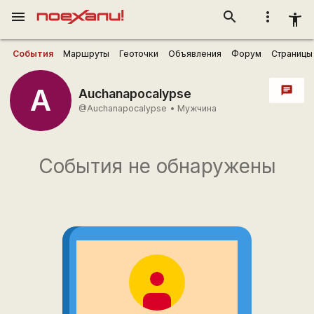
menu
search
more_vert
accessibility_new
События
Маршруты
Геоточки
Объявления
Форум
Страницы
A
chat
Auchanapocalypse
@Auchanapocalypse
•
Мужчина
События не обнаружены