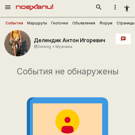
menu
search
more_vert
accessibility_new
События
Маршруты
Геоточки
Объявления
Форум
Страницы
chat
Делендик Антон Игоревич
@Delanig
•
Мужчина
События не обнаружены