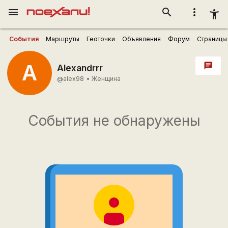
menu
search
more_vert
accessibility_new
События
Маршруты
Геоточки
Объявления
Форум
Страницы
A
chat
Alexandrrr
@alex98
•
Женщина
События не обнаружены