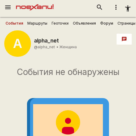
menu
search
more_vert
accessibility_new
События
Маршруты
Геоточки
Объявления
Форум
Страницы
A
chat
alpha_net
@alpha_net
•
Женщина
События не обнаружены