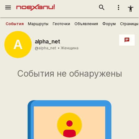
menu
search
more_vert
accessibility_new
События
Маршруты
Геоточки
Объявления
Форум
Страницы
A
chat
alpha_net
@alpha_net
•
Женщина
События не обнаружены