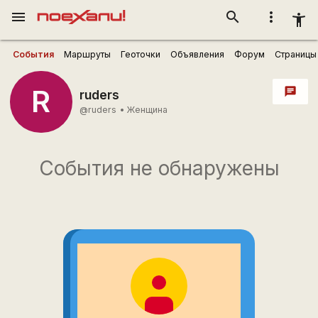
menu
search
more_vert
accessibility_new
События
Маршруты
Геоточки
Объявления
Форум
Страницы
R
chat
ruders
@ruders
•
Женщина
События не обнаружены