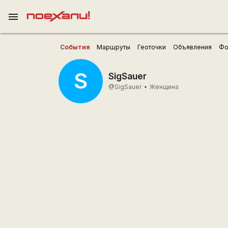
menu
События
Маршруты
Геоточки
Объявления
Фо
S
SigSauer
@SigSauer
•
Женщина