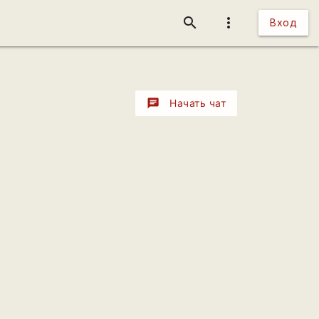
search
more_vert
Вход
chat
Начать чат