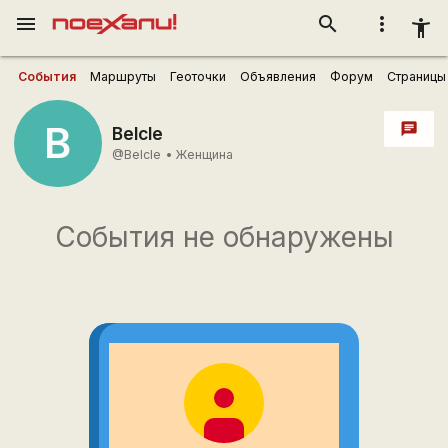
menu
search
more_vert
accessibility_new
События
Маршруты
Геоточки
Объявления
Форум
Страницы
B
chat
Belcle
@Belcle
•
Женщина
События не обнаружены