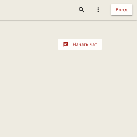
search
more_vert
Вход
chat
Начать чат