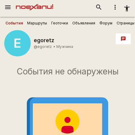
menu
search
more_vert
accessibility_new
События
Маршруты
Геоточки
Объявления
Форум
Страницы
E
chat
egoretz
@egoretz
•
Мужчина
События не обнаружены