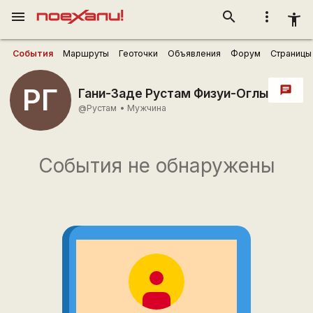
menu
search
more_vert
accessibility_new
События
Маршруты
Геоточки
Объявления
Форум
Страницы
РГ
chat
Гани-Заде Рустам Физуи-Оглы
@Рустам
•
Мужчина
События не обнаружены