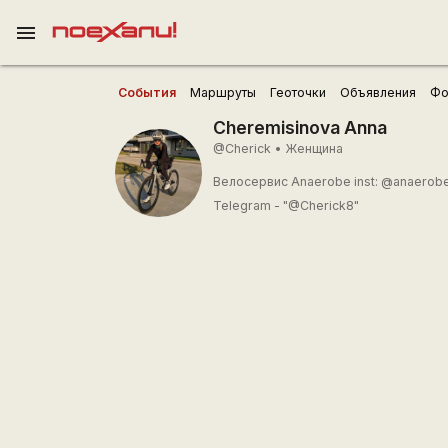
menu
События
Маршруты
Геоточки
Объявления
Фо
Cheremisinova Anna
@Cherick
•
Женщина
Велосервис Anaerobe inst: @anaerobe
Telegram - "@Cherick8"