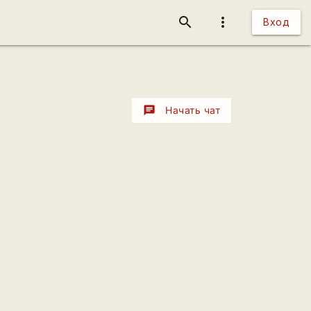
search
more_vert
Вход
chat
Начать чат