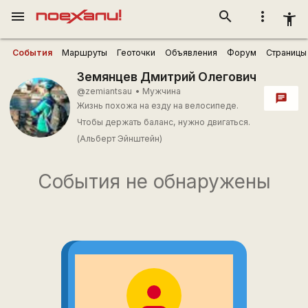
menu
search
more_vert
accessibility_new
События
Маршруты
Геоточки
Объявления
Форум
Страницы
Земянцев Дмитрий Олегович
@zemiantsau
•
Мужчина
chat
Жизнь похожа на езду на велосипеде.
Чтобы держать баланс, нужно двигаться.
(Альберт Эйнштейн)
События не обнаружены