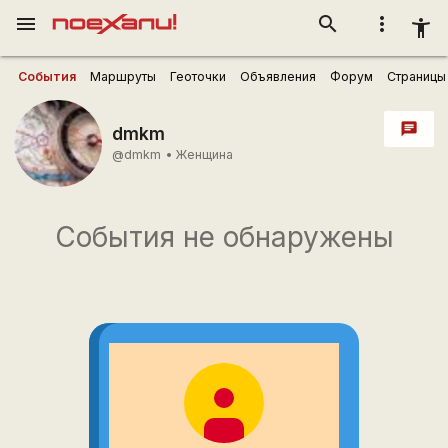
menu
search
more_vert
accessibility_new
События
Маршруты
Геоточки
Объявления
Форум
Страницы
chat
dmkm
@dmkm
•
Женщина
События не обнаружены