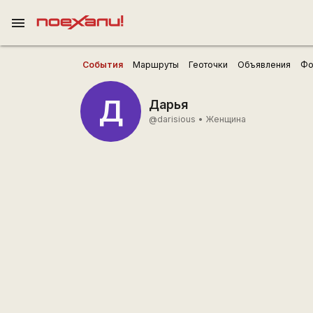
menu
События
Маршруты
Геоточки
Объявления
Фо
Д
Дарья
@darisious
•
Женщина