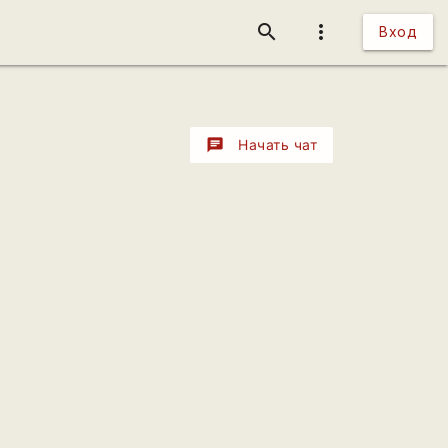
search
more_vert
Вход
chat
Начать чат