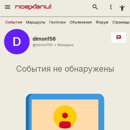
menu
search
more_vert
accessibility_new
События
Маршруты
Геоточки
Объявления
Форум
Страницы
D
chat
dimon156
@dimon156
•
Женщина
События не обнаружены