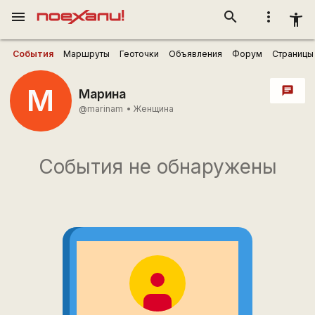
menu
search
more_vert
accessibility_new
События
Маршруты
Геоточки
Объявления
Форум
Страницы
М
chat
Марина
@marinam
•
Женщина
События не обнаружены