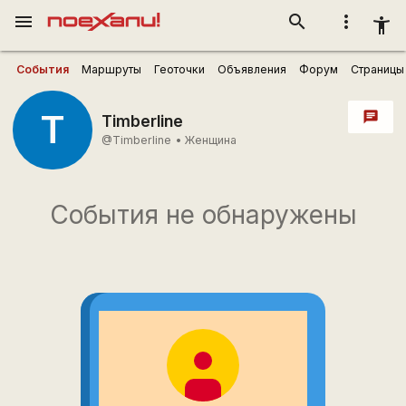
menu
search
more_vert
accessibility_new
События
Маршруты
Геоточки
Объявления
Форум
Страницы
T
chat
Timberline
@Timberline
•
Женщина
События не обнаружены