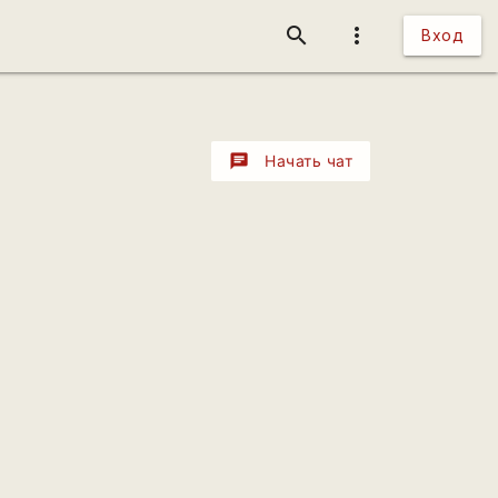
search
more_vert
Вход
chat
Начать чат