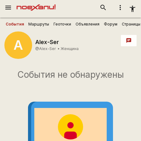
menu
search
more_vert
accessibility_new
События
Маршруты
Геоточки
Объявления
Форум
Страницы
A
chat
Alex-Ser
@Alex-Ser
•
Женщина
События не обнаружены