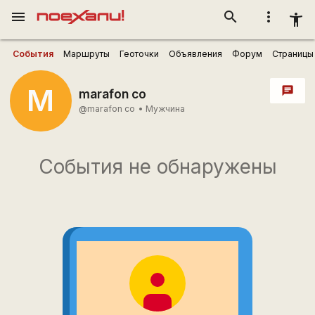
menu
search
more_vert
accessibility_new
События
Маршруты
Геоточки
Объявления
Форум
Страницы
M
chat
marafon co
@marafon co
•
Мужчина
События не обнаружены