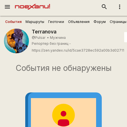
menu
search
more_vert
События
Маршруты
Геоточки
Объявления
Форум
Страницы
Terranova
@Pulsar
•
Мужчина
Репортер без границ -
https://zen.yandex.ru/id/5cae3728ec592a00b3d02711
События не обнаружены