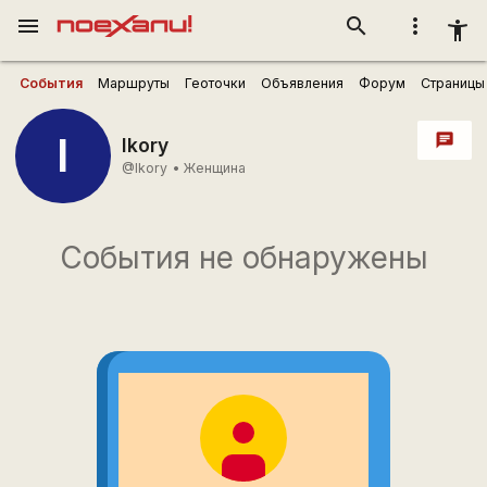
menu
search
more_vert
accessibility_new
События
Маршруты
Геоточки
Объявления
Форум
Страницы
I
chat
Ikory
@Ikory
•
Женщина
События не обнаружены