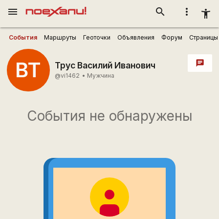
menu
search
more_vert
accessibility_new
События
Маршруты
Геоточки
Объявления
Форум
Страницы
ВТ
chat
Трус Василий Иванович
@vi1462
•
Мужчина
События не обнаружены