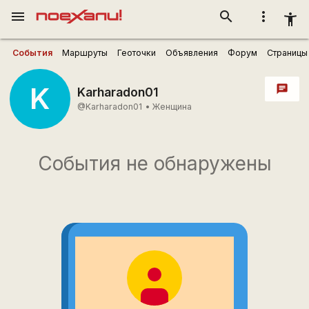
menu
search
more_vert
accessibility_new
События
Маршруты
Геоточки
Объявления
Форум
Страницы
K
chat
Karharadon01
@Karharadon01
•
Женщина
События не обнаружены