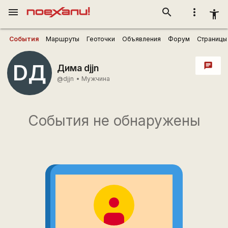
menu
search
more_vert
accessibility_new
События
Маршруты
Геоточки
Объявления
Форум
Страницы
DД
chat
Дима djjn
@djjn
•
Мужчина
События не обнаружены