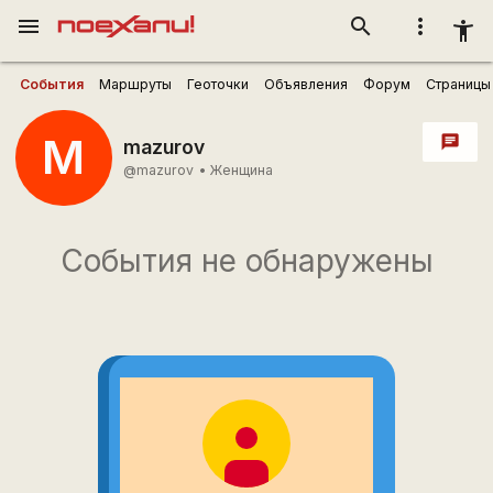
menu
search
more_vert
accessibility_new
События
Маршруты
Геоточки
Объявления
Форум
Страницы
M
chat
mazurov
@mazurov
•
Женщина
События не обнаружены