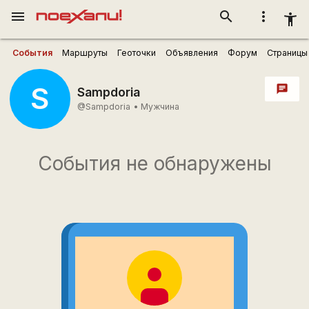
menu
search
more_vert
accessibility_new
События
Маршруты
Геоточки
Объявления
Форум
Страницы
S
chat
Sampdoria
@Sampdoria
•
Мужчина
События не обнаружены