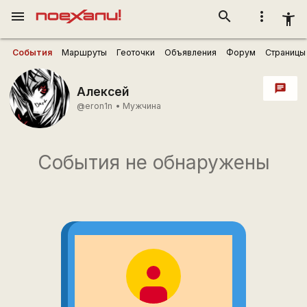
menu
search
more_vert
accessibility_new
События
Маршруты
Геоточки
Объявления
Форум
Страницы
chat
Алексей
@eron1n
•
Мужчина
События не обнаружены