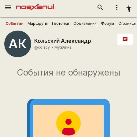
menu
search
more_vert
accessibility_new
События
Маршруты
Геоточки
Объявления
Форум
Страницы
АК
chat
Кольский Александр
@colscy
•
Мужчина
События не обнаружены