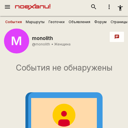
menu
search
more_vert
accessibility_new
События
Маршруты
Геоточки
Объявления
Форум
Страницы
M
chat
monolith
@monolith
•
Женщина
События не обнаружены