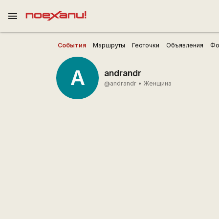
menu
События
Маршруты
Геоточки
Объявления
Фо
A
andrandr
@andrandr
•
Женщина