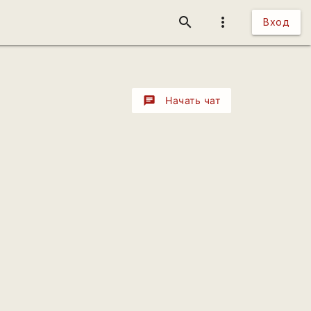
search
more_vert
Вход
chat
Начать чат