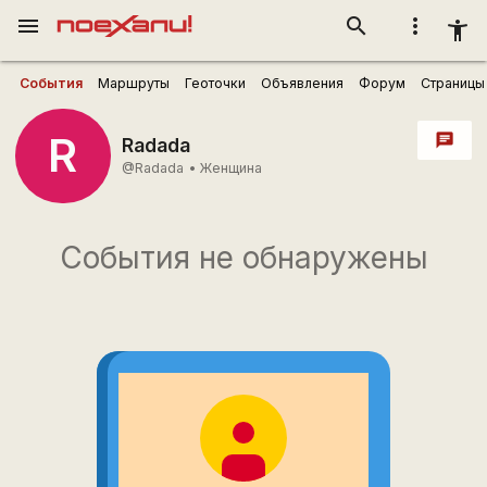
menu
search
more_vert
accessibility_new
События
Маршруты
Геоточки
Объявления
Форум
Страницы
R
chat
Radada
@Radada
•
Женщина
События не обнаружены