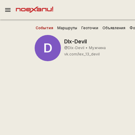
menu
События
Маршруты
Геоточки
Объявления
Фо
Dlx-Devil
D
@Dlx-Devil
•
Мужчина
vk.com/lex_13_devil