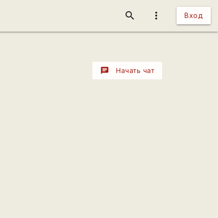
search
more_vert
Вход
chat
Начать чат