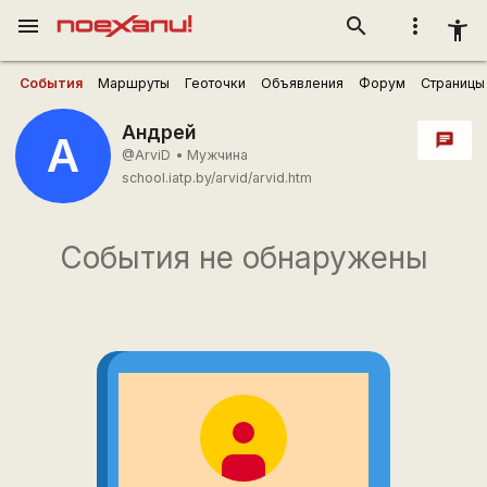
menu
search
more_vert
accessibility_new
События
Маршруты
Геоточки
Объявления
Форум
Страницы
Андрей
А
chat
@ArviD
•
Мужчина
school.iatp.by/arvid/arvid.htm
События не обнаружены