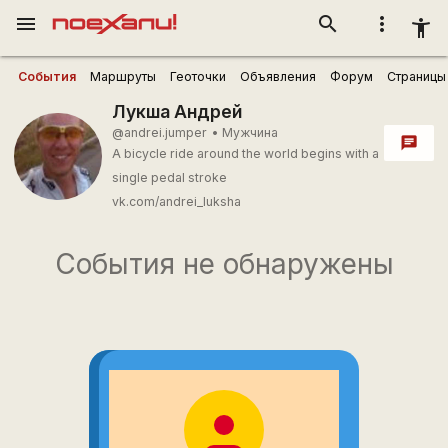
menu
search
more_vert
accessibility_new
События
Маршруты
Геоточки
Объявления
Форум
Страницы
Лукша Андрей
@andrei.jumper
•
Мужчина
chat
A bicycle ride around the world begins with a
single pedal stroke
vk.com/andrei_luksha
События не обнаружены