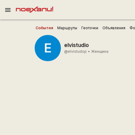
menu
События
Маршруты
Геоточки
Объявления
Фо
E
elvistudio
@elvistudop
•
Женщина