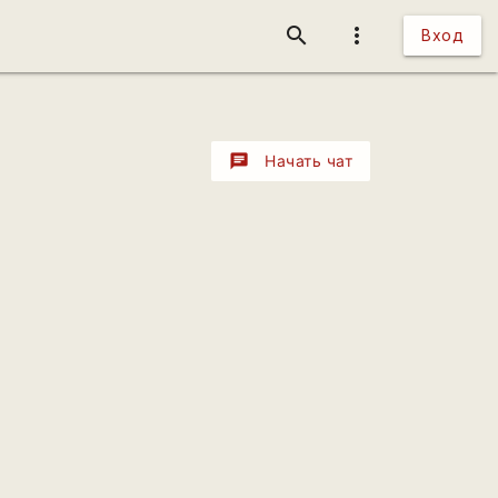
search
more_vert
Вход
chat
Начать чат