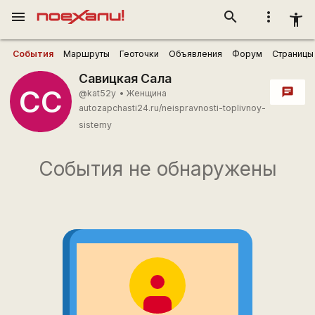
menu
search
more_vert
accessibility_new
События
Маршруты
Геоточки
Объявления
Форум
Страницы
Савицкая Сала
СС
chat
@kat52y
•
Женщина
autozapchasti24.ru/neispravnosti-toplivnoy-
sistemy
События не обнаружены