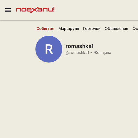
menu
События
Маршруты
Геоточки
Объявления
Фо
R
romashka1
@romashka1
•
Женщина