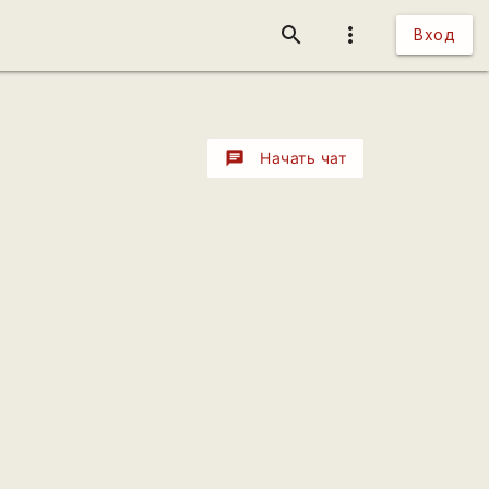
search
more_vert
Вход
chat
Начать чат