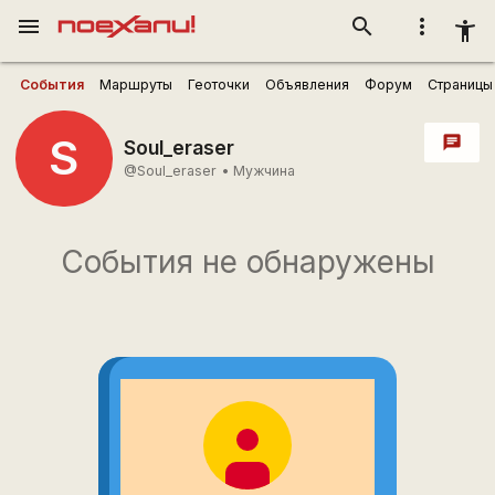
menu
search
more_vert
accessibility_new
События
Маршруты
Геоточки
Объявления
Форум
Страницы
S
chat
Soul_eraser
@Soul_eraser
•
Мужчина
События не обнаружены