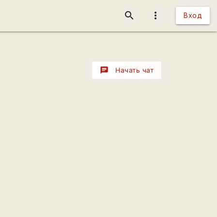
search
more_vert
Вход
chat
Начать чат