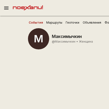
menu
События
Маршруты
Геоточки
Объявления
Фо
М
Максимычкин
@Максимычкин
•
Женщина