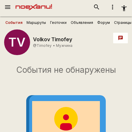
menu
search
more_vert
accessibility_new
События
Маршруты
Геоточки
Объявления
Форум
Страницы
TV
chat
Volkov Timofey
@Timofey
•
Мужчина
События не обнаружены