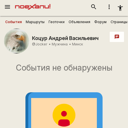
menu
search
more_vert
accessibility_new
События
Маршруты
Геоточки
Объявления
Форум
Страницы
chat
Коцур Андрей Васильевич
@Jocker
•
Мужчина
•
Минск
События не обнаружены