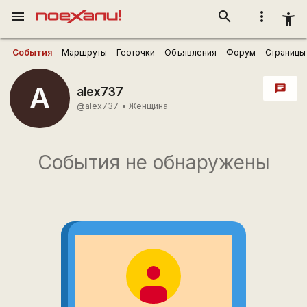
menu
search
more_vert
accessibility_new
События
Маршруты
Геоточки
Объявления
Форум
Страницы
A
chat
alex737
@alex737
•
Женщина
События не обнаружены