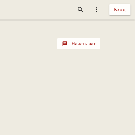
search
more_vert
Вход
chat
Начать чат