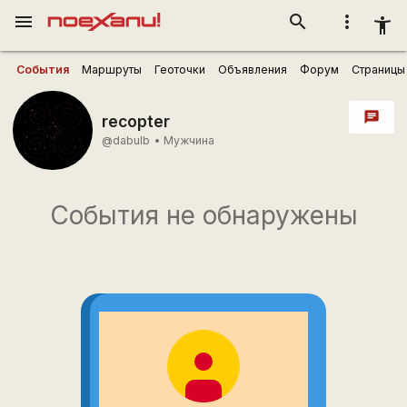
menu
search
more_vert
accessibility_new
События
Маршруты
Геоточки
Объявления
Форум
Страницы
chat
recopter
@dabulb
•
Мужчина
События не обнаружены