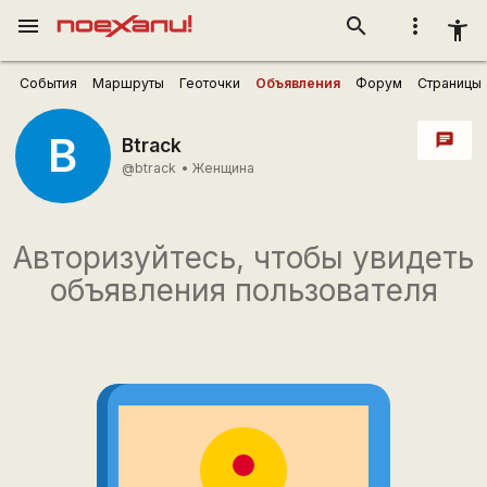
menu
search
more_vert
accessibility_new
События
Маршруты
Геоточки
Объявления
Форум
Страницы
B
chat
Btrack
@btrack
•
Женщина
Авторизуйтесь, чтобы увидеть
объявления пользователя