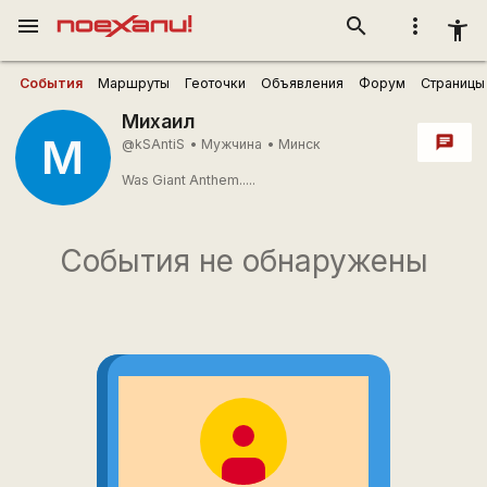
menu
search
more_vert
accessibility_new
События
Маршруты
Геоточки
Объявления
Форум
Страницы
Михаил
М
chat
@kSAntiS
•
Мужчина
•
Минск
Was Giant Anthem.....
События не обнаружены