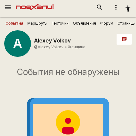
menu
search
more_vert
accessibility_new
События
Маршруты
Геоточки
Объявления
Форум
Страницы
A
chat
Alexey Volkov
@Alexey Volkov
•
Женщина
События не обнаружены